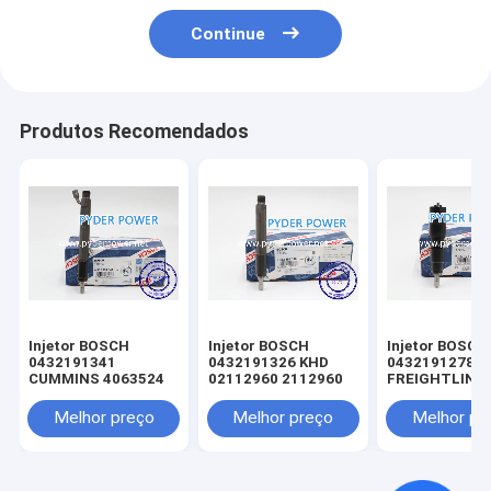
Continue
Produtos Recomendados
Injetor BOSCH
Injetor BOSCH
Injetor BOSCH
0432191341
0432191326 KHD
0432191278
CUMMINS 4063524
02112960 2112960
FREIGHTLINE
0020102551 
MINSK 005017
Melhor preço
Melhor preço
Melhor pr
MERCEDES-B
A0040176521
0040176521
A0050177721