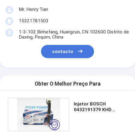
Mr. Henry Tian
15321781503
1-3-102 Binhefang, Huangcun, CN 102600 Distrito de
Daxing, Pequim, China
contacto
Obter O Melhor Preço Para
Injetor BOSCH
0432191379 KHD
02111697 02111988
02112645