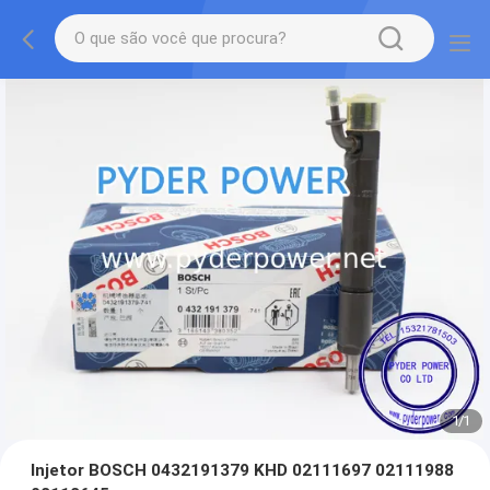
1
/
1
Injetor BOSCH 0432191379 KHD 02111697 02111988