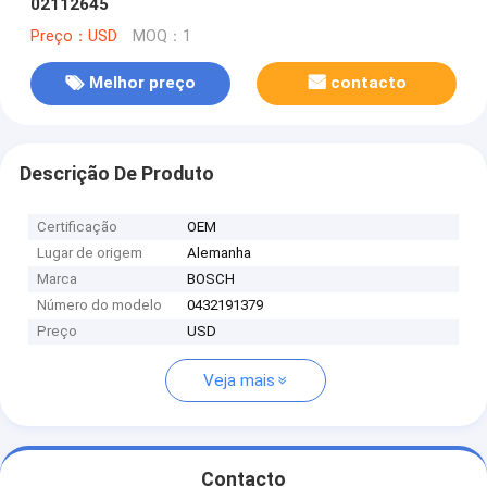
02112645
Preço：USD
MOQ：1
Melhor preço
contacto
Descrição De Produto
Certificação
OEM
Lugar de origem
Alemanha
Marca
BOSCH
Número do modelo
0432191379
Preço
USD
Veja mais
Contacto