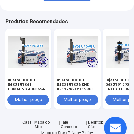
Produtos Recomendados
Injetor BOSCH
Injetor BOSCH
Injetor BOSCH
0432191341
0432191326 KHD
0432191278
CUMMINS 4063524
02112960 2112960
FREIGHTLINE
0020102551 
MINSK 005017
Melhor preço
Melhor preço
Melhor pr
MERCEDES-B
A0040176521
0040176521
A0050177721
0050177721
Casa
Mapa do
Fale
Desktop
A0060172221
Site
Conosco
Site
0060172221
Mapa do Site
Privacy Policy
A0060172221