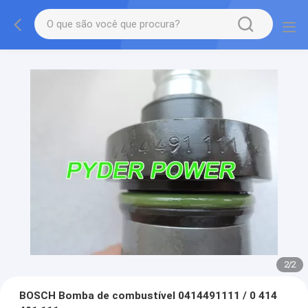
2
/
2
BOSCH Bomba de combustível 0414491111 / 0 414