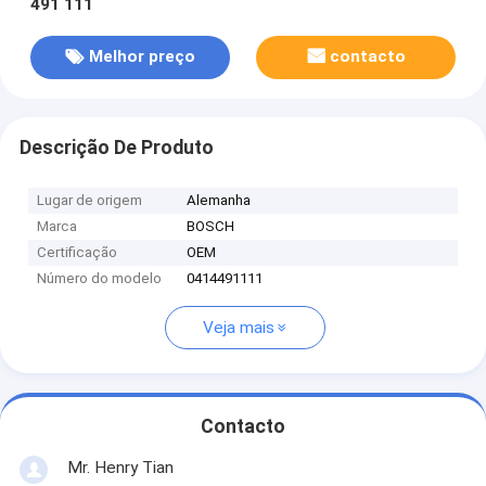
491 111
Melhor preço
contacto
Descrição De Produto
Lugar de origem
Alemanha
Marca
BOSCH
Certificação
OEM
Número do modelo
0414491111
Veja mais
Contacto
Mr. Henry Tian