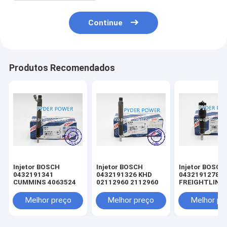
Continue
Produtos Recomendados
Injetor BOSCH
Injetor BOSCH
Injetor BOSCH
0432191341
0432191326 KHD
0432191278
CUMMINS 4063524
02112960 2112960
FREIGHTLINE
0020102551 
MINSK 005017
Melhor preço
Melhor preço
Melhor pr
MERCEDES-B
A0040176521
0040176521