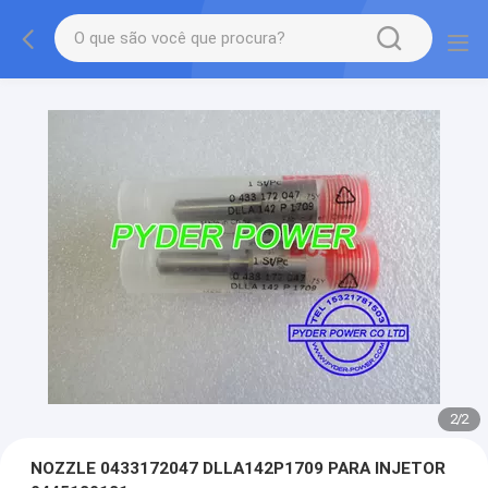
2
/
2
NOZZLE 0433172047 DLLA142P1709 PARA INJETOR