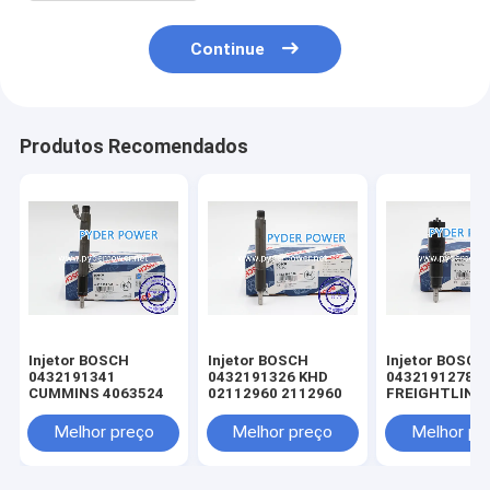
Continue
Produtos Recomendados
Injetor BOSCH
Injetor BOSCH
Injetor BOSCH
0432191341
0432191326 KHD
0432191278
CUMMINS 4063524
02112960 2112960
FREIGHTLINE
0020102551 
MINSK 005017
Melhor preço
Melhor preço
Melhor pr
MERCEDES-B
A0040176521
0040176521