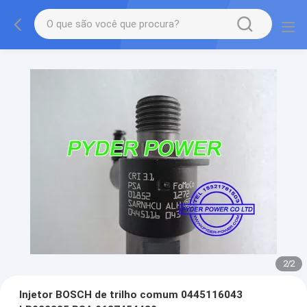
2
/
2
Injetor BOSCH de trilho comum 0445116043