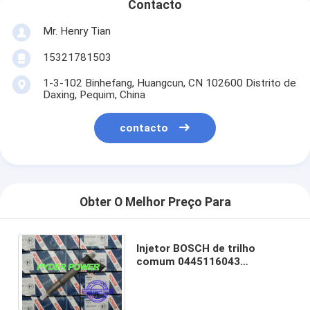
Contacto
Mr. Henry Tian
15321781503
1-3-102 Binhefang, Huangcun, CN 102600 Distrito de
Daxing, Pequim, China
contacto
Obter O Melhor Preço Para
Injetor BOSCH de trilho
comum 0445116043
LR022335 PSA 9687454480