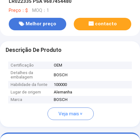
LR022335 PSA 9687454480
Preço：$
MOQ：1
Melhor preço
contacto
Descrição De Produto
Certificação
OEM
Detalhes da
BOSCH
embalagem
Habilidade da fonte
100000
Lugar de origem
Alemanha
Marca
BOSCH
Veja mais