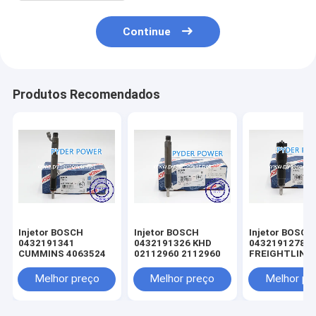
Continue
Produtos Recomendados
Injetor BOSCH
Injetor BOSCH
Injetor BOSCH
0432191341
0432191326 KHD
0432191278
CUMMINS 4063524
02112960 2112960
FREIGHTLINE
0020102551 
MINSK 005017
Melhor preço
Melhor preço
Melhor pr
MERCEDES-B
A0040176521
0040176521