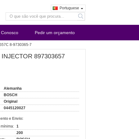
Portuguese
search
e Conosco
Pedir um orçamento
3657C 8-9730365-7
ZU INJECTOR 897303657
Alemanha
BOSCH
Original
0445120027
nto e Envio:
 mínima:
1
200