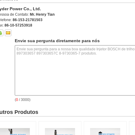
yder Power Co., Ltd.
essoa de Contato:
Mr. Henry Tian
elefone:
86-153-21781503
ax:
86-10-57253918
Envie sua pergunta diretamente para nós
(
0
/ 3000)
utros Produtos