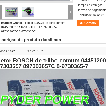
Detalhes da embalag
Tempo de entrega:
Termos de pagamento
Habilidade da fonte:
Imagem Grande :
Injetor BOSCH de trilho comum
Contato
0445120027 ISUZU INJECTOR 897303657
897303657C 8-9730365-7
escrição de produto detalhada
445 120 027:
897303657C
jetor BOSCH de trilho comum 044512
7303657 897303657C 8-9730365-7