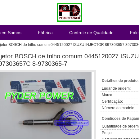
em Somos
Fábrica
Controle de Qualidade
Fal
njetor BOSCH de trilho comum 0445120027 ISUZU INJECTOR 897303657 89730
njetor BOSCH de trilho comum 0445120027 ISU
97303657C 8-9730365-7
Detalhes do produto:
Lugar de origem:
Marca:
Certificação:
Número do modelo:
Condições de Pagame
Quantidade de ordem
Preço: