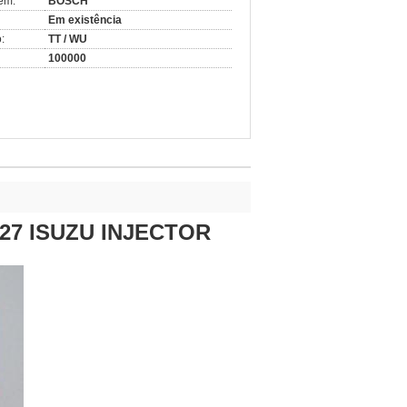
em:
BOSCH
Em existência
:
TT / WU
100000
0027 ISUZU INJECTOR