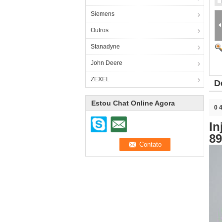
Siemens
Outros
Stanadyne
John Deere
ZEXEL
D
Estou Chat Online Agora
0 
In
89