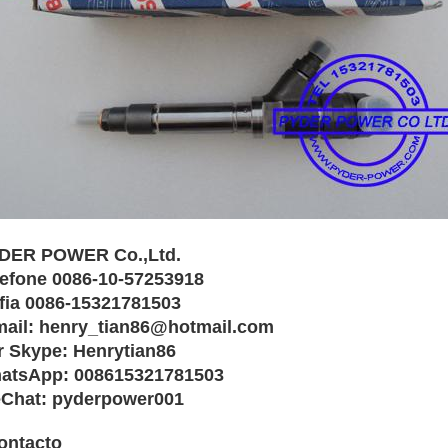
DER POWER Co.,Ltd.
lefone 0086-10-57253918
fia 0086-15321781503
mail: henry_tian86@hotmail.com
r Skype: Henrytian86
atsApp: 008615321781503
Chat: pyderpower001
ontacto