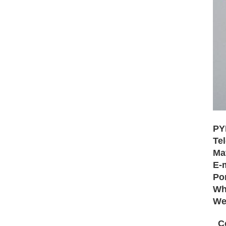
PY
Te
Ma
E-
Po
Wh
We
C