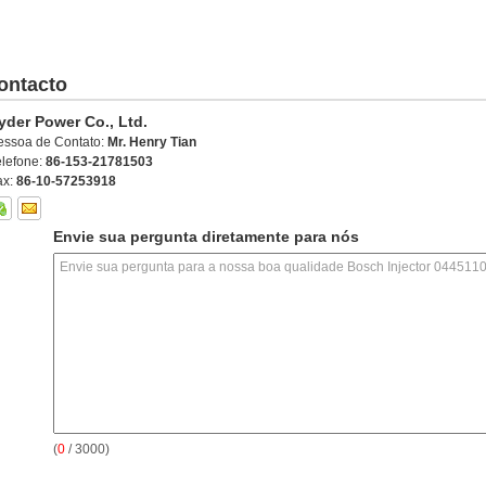
ontacto
yder Power Co., Ltd.
essoa de Contato:
Mr. Henry Tian
elefone:
86-153-21781503
ax:
86-10-57253918
Envie sua pergunta diretamente para nós
(
0
/ 3000)