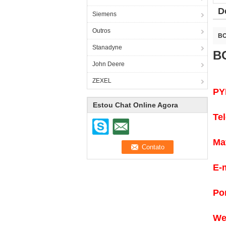
D
Siemens
Outros
BO
Stanadyne
B
John Deere
ZEXEL
PY
Estou Chat Online Agora
Te
Ma
E-
Po
We