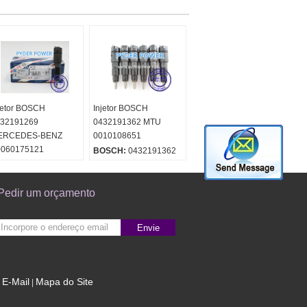
jetor BOSCH
Injetor BOSCH
32191269
0432191362 MTU
ERCEDES-BENZ
0010108651
0060175121
BOSCH:
0432191362
60175121
OSCH:
0432191362
Pedir um orçamento
Envie
E-Mail
Mapa do Site
|
Site para celular