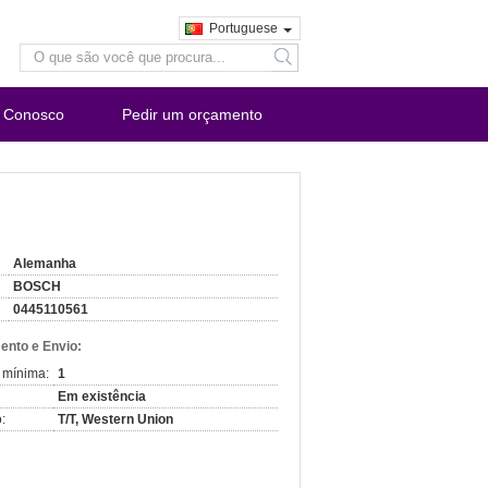
Portuguese
search
e Conosco
Pedir um orçamento
Alemanha
BOSCH
0445110561
nto e Envio:
 mínima:
1
Em existência
:
T/T, Western Union