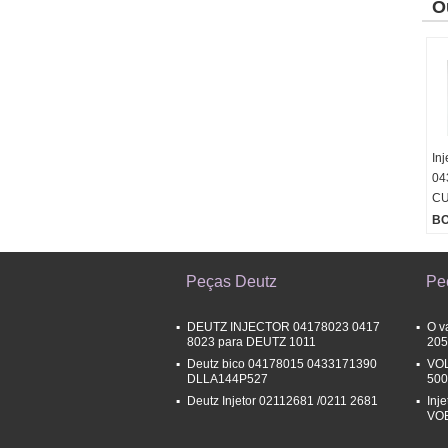
O
In
04
CU
B
Peças Deutz
Pe
DEUTZ INJECTOR 04178023 0417
O v
8023 para DEUTZ 1011
205
Deutz bico 04178015 0433171390
VOL
DLLA144P527
500
Deutz Injetor 02112681 /0211 2681
Inj
VO