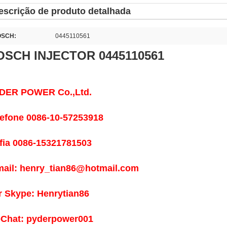
escrição de produto detalhada
SCH:
0445110561
OSCH INJECTOR 0445110561
DER POWER Co.,Ltd.
lefone 0086-10-57253918
fia 0086-15321781503
mail: henry_tian86@hotmail.com
r Skype: Henrytian86
Chat: pyderpower001