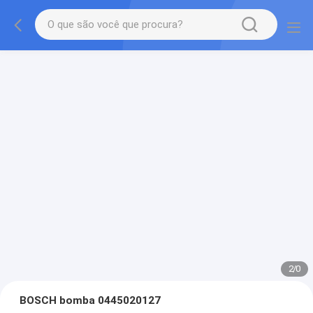
2
/
0
BOSCH bomba 0445020127