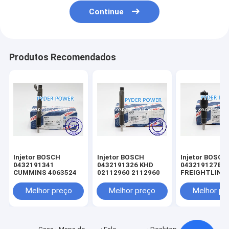
Continue
Produtos Recomendados
Injetor BOSCH
Injetor BOSCH
Injetor BOSCH
0432191341
0432191326 KHD
0432191278
CUMMINS 4063524
02112960 2112960
FREIGHTLINE
0020102551 
MINSK 005017
Melhor preço
Melhor preço
Melhor pr
MERCEDES-B
A0040176521
0040176521
A0050177721
0050177721