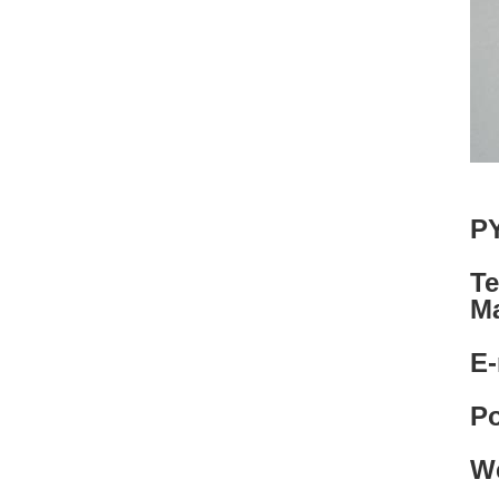
P
Te
Ma
E-
Po
W