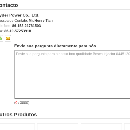
ontacto
yder Power Co., Ltd.
essoa de Contato:
Mr. Henry Tian
elefone:
86-153-21781503
ax:
86-10-57253918
Envie sua pergunta diretamente para nós
(
0
/ 3000)
utros Produtos