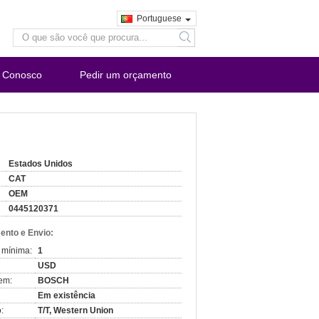
Portuguese
search
e Conosco
Pedir um orçamento
Estados Unidos
CAT
OEM
0445120371
nto e Envio:
 mínima:
1
USD
em:
BOSCH
Em existência
:
T/T, Western Union