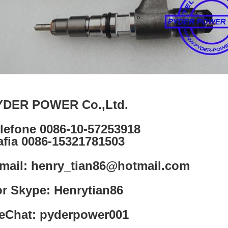
YDER POWER Co.,Ltd.
lefone 0086-10-57253918
fia 0086-15321781503
mail: henry_tian86@hotmail.com
r Skype: Henrytian86
eChat: pyderpower001