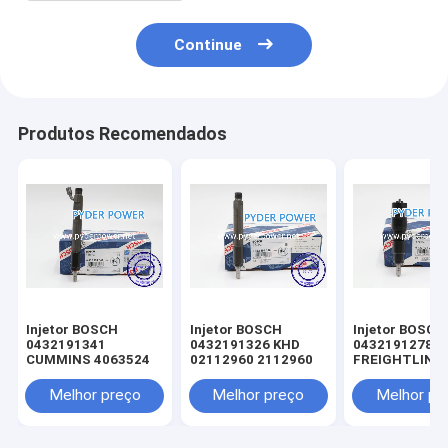
Continue
Produtos Recomendados
Injetor BOSCH
Injetor BOSCH
Injetor BOSCH
0432191341
0432191326 KHD
0432191278
CUMMINS 4063524
02112960 2112960
FREIGHTLINE
0020102551 
MINSK 005017
Melhor preço
Melhor preço
Melhor pr
MERCEDES-B
A0040176521
0040176521