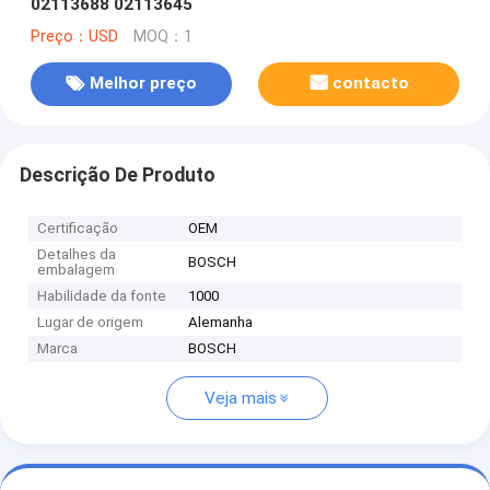
02113688 02113645
Preço：USD
MOQ：1
Melhor preço
contacto
Descrição De Produto
Certificação
OEM
Detalhes da
BOSCH
embalagem
Habilidade da fonte
1000
Lugar de origem
Alemanha
Marca
BOSCH
Veja mais