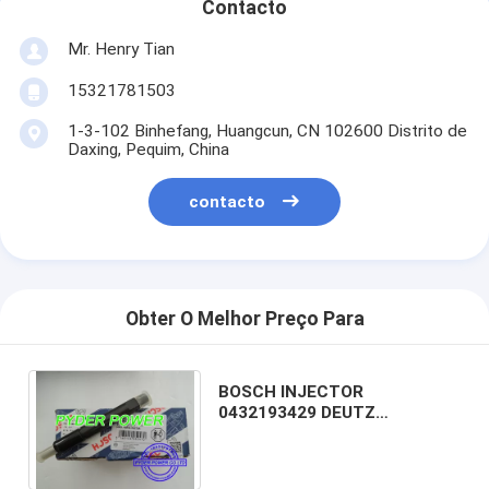
Contacto
Mr. Henry Tian
15321781503
1-3-102 Binhefang, Huangcun, CN 102600 Distrito de
Daxing, Pequim, China
contacto
Obter O Melhor Preço Para
BOSCH INJECTOR
0432193429 DEUTZ
INJECTOR 02113688
02113645