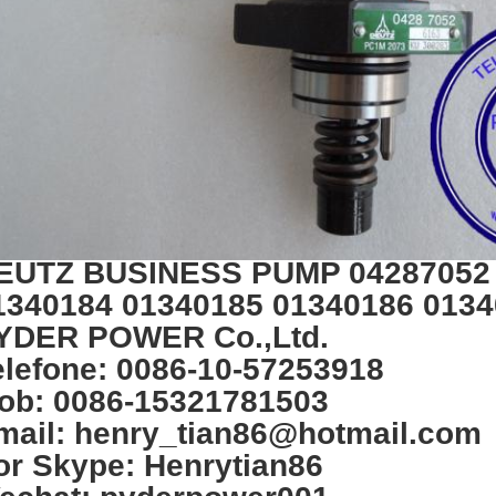
EUTZ BUSINESS PUMP 04287052 
1340184 01340185 01340186 013
YDER POWER Co.,Ltd.
elefone: 0086-10-57253918
ob: 0086-15321781503
mail: henry_tian86@hotmail.com
or Skype: Henrytian86