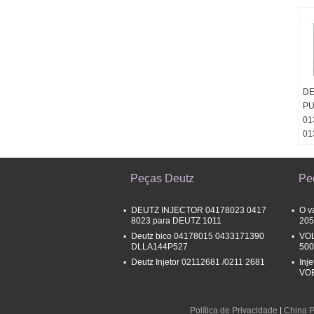
DE
PU
01
01
Peças Deutz
Pe
DEUTZ INJECTOR 04178023 0417
O v
8023 para DEUTZ 1011
205
Deutz bico 04178015 0433171390
VOL
DLLA144P527
500
Deutz Injetor 02112681 /0211 2681
Inj
VO
Política de Privacidade
|
China P