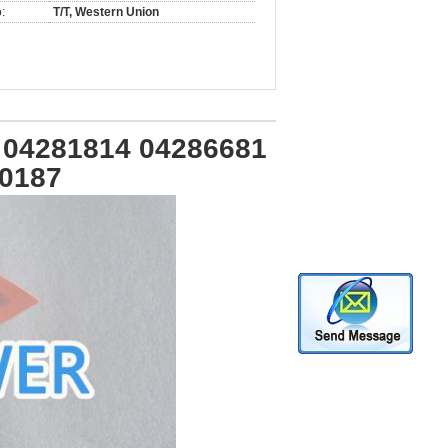
:
T/T, Western Union
04281814 04286681
40187