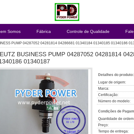
em Somos
Fábrica
Controle de Qualidade
Fal
NESS PUMP 04287052 04281814 04286681 01340184 01340185 01340186 01
EUTZ BUSINESS PUMP 04287052 04281814 0428
1340186 01340187
Detalhes do produto:
Lugar de origem:
Marca:
Certificação:
Número do modelo:
Condições de Pagame
Quantidade de ordem
Preço:
Tempo de entrega: