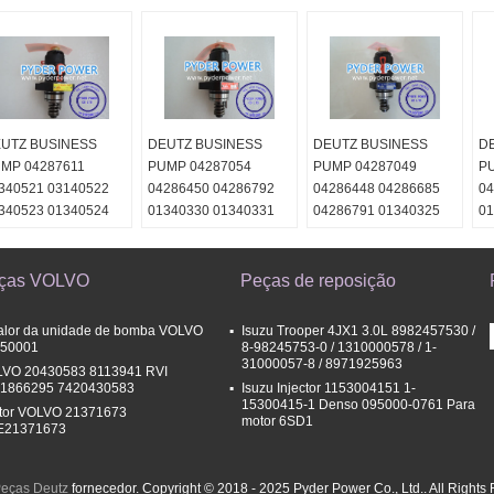
UTZ BUSINESS
DEUTZ BUSINESS
DEUTZ BUSINESS
D
MP 04287611
PUMP 04287054
PUMP 04287049
P
340521 03140522
04286450 04286792
04286448 04286685
04
340523 01340524
01340330 01340331
04286791 01340325
01
01340332 01340333
01340326 01340327
01
01340328
01
01
ças VOLVO
Peças de reposição
alor da unidade de bomba VOLVO
Isuzu Trooper 4JX1 3.0L 8982457530 /
50001
8-98245753-0 / 1310000578 / 1-
31000057-8 / 8971925963
VO 20430583 8113941 RVI
1866295 7420430583
Isuzu Injector 1153004151 1-
15300415-1 Denso 095000-0761 Para
etor VOLVO 21371673
motor 6SD1
E21371673
eças Deutz
fornecedor. Copyright © 2018 - 2025 Pyder Power Co., Ltd.. All Right