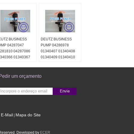
EUTZ BUSINESS
DEUTZ BUSINESS
UMP 04287047
PUMP 04286978
281810 04287086
01340407 01340408
340366 01340367
01340409 01340410
340368 01340369
340370 01340371
340372
Pedir um orçamento
Envie
E-Mail
Mapa do Site
|
Site para celular
s Reserved. Developed by
ECER