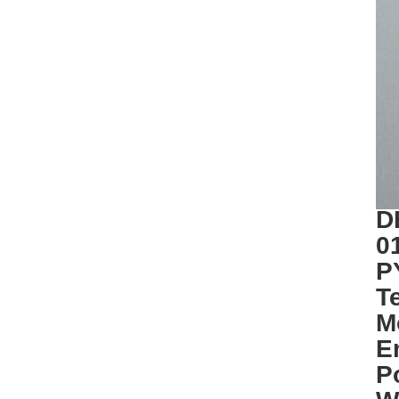
D
0
P
T
M
E
P