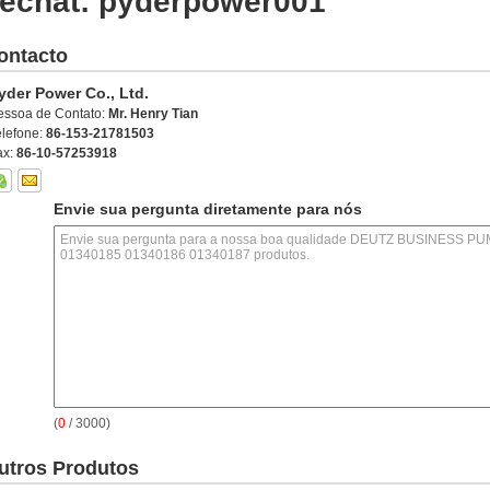
echat: pyderpower001
ontacto
yder Power Co., Ltd.
essoa de Contato:
Mr. Henry Tian
elefone:
86-153-21781503
ax:
86-10-57253918
Envie sua pergunta diretamente para nós
(
0
/ 3000)
utros Produtos