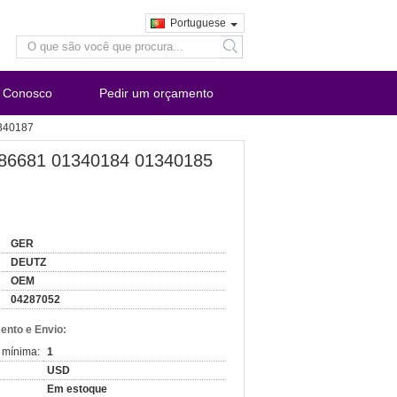
Portuguese
search
e Conosco
Pedir um orçamento
340187
6681 01340184 01340185
GER
DEUTZ
OEM
04287052
nto e Envio:
 mínima:
1
USD
Em estoque