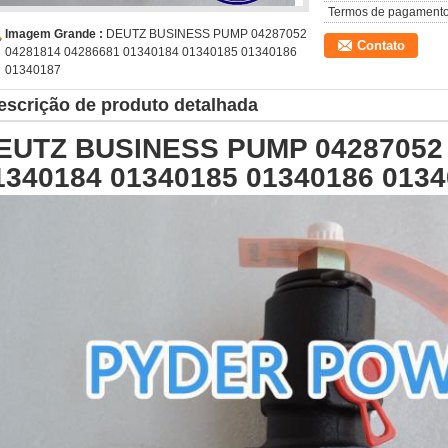
Termos de pagamento
Imagem Grande :
DEUTZ BUSINESS PUMP 04287052
Contato
04281814 04286681 01340184 01340185 01340186
01340187
escrição de produto detalhada
EUTZ BUSINESS PUMP 04287052 
1340184 01340185 01340186 013