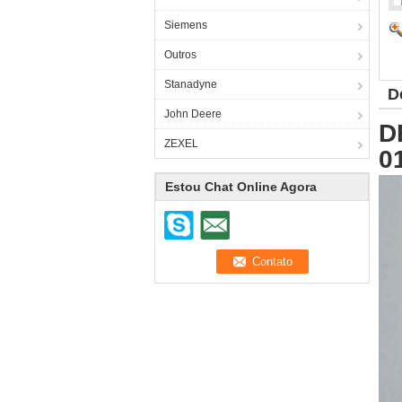
Siemens
Outros
Stanadyne
D
John Deere
D
ZEXEL
0
Estou Chat Online Agora