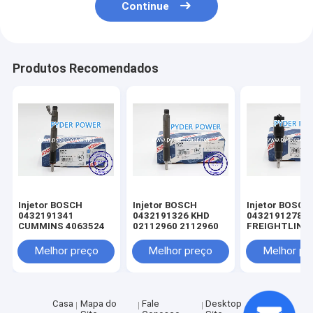
Continue
Produtos Recomendados
Injetor BOSCH
Injetor BOSCH
Injetor BOSCH
0432191341
0432191326 KHD
0432191278
CUMMINS 4063524
02112960 2112960
FREIGHTLINE
0020102551 
MINSK 005017
Melhor preço
Melhor preço
Melhor pr
MERCEDES-B
A0040176521
0040176521
A0050177721
0050177721
Casa
Mapa do
Fale
Desktop
A0060172221