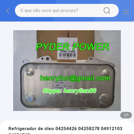
1
/
1
Refrigerador de óleo 04254426 04258278 04912103