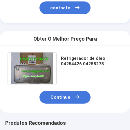
contacto
Obter O Melhor Preço Para
Refrigerador de óleo
04254426 04258278
04912103 04254745
Continue
Produtos Recomendados